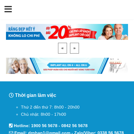
«
»
Thời gian làm việc
Thứ 2 đến thứ 7: 8h00 - 20h00
Chủ nhật: 8h00 - 17h00
Hotline:
1900 56 5678
-
0842 56 5678
Email:
drnhan1@gmail.com
- Zalo/Viber:
0338 56 5678