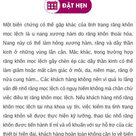
Một biến chứng có thể gặp khác của tình trạng răng khôn
mọc lệch là u nang xương hàm do răng khôn thoái hóa.
Nang này có thể làm hỏng xương hàm, răng và dây thần
kinh ở những vùng lân cận. Mặc khác, trong trường hợp
răng khôn mọc lệch gây chèn ép các dây thần kinh có thể
làm giảm hoặc mất cảm giác ở môi, da, niêm mạc, răng ở
nửa cung hàm... Các khách hàng không nên vì quá lo lắng
vấn đề nhổ răng mọc lệch có nguy hiểm không mà chần chừ
việc điều trị răng khôn mọc lệch. Nếu khách hàng nhổ răng
khôn mọc lệch tại nha khoa uy tín, việc kiểm tra tình trạng
răng khôn sẽ được thực hiện kỹ lưỡng, thao tác nhổ răng
khôn được tiến hành tỉ mỉ và vô khuẩn với sự hỗ trợ của các
thiết bị hiện đại, khách hàng hoàn toàn không cần lo về biến